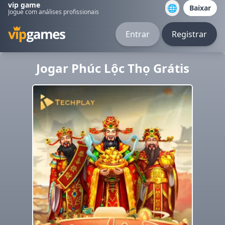
vip game
🌐
Baixar
Jogue com análises profissionais
Entrar
Registrar
Jogar Phúc Lộc Thọ Grátis