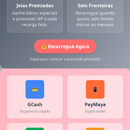
Joias Premiadas
Sem Fronteiras
Ganhe bônus especiais
Recarregue quando
e presentes VIP a cada
quiser, sem limites
recarga feita.
diários ou mensais.
💰 Recarregue Agora
Toque para começar sua jornada premiada!
💳
📱
GCash
PayMaya
Pagamento rápido
Digital wallet