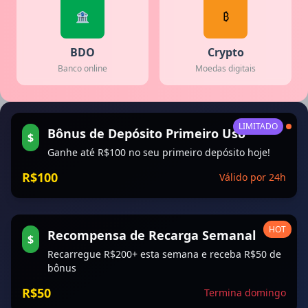
🏦
₿
BDO
Crypto
Banco online
Moedas digitais
LIMITADO
Bônus de Depósito Primeiro Uso
$
Ganhe até R$100 no seu primeiro depósito hoje!
R$100
Válido por 24h
HOT
Recompensa de Recarga Semanal
$
Recarregue R$200+ esta semana e receba R$50 de
bônus
R$50
Termina domingo