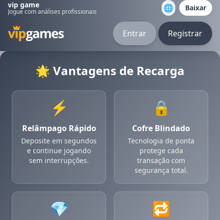
vip game
🌐
Baixar
Jogue com análises profissionais
Entrar
Registrar
🌟 Vantagens de Recarga
⚡
🔒
Relâmpago Rápido
Cofre Blindado
Deposite em segundos
Tecnologia de ponta
e continue jogando
protege cada
sem interrupções.
transação com
segurança total.
💎
🔁