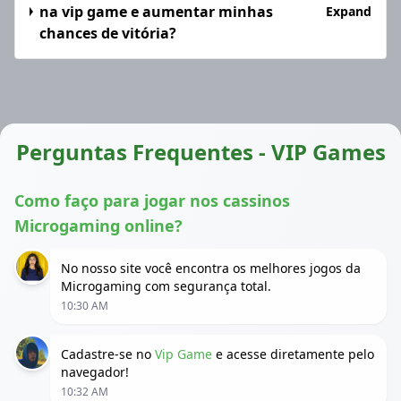
na vip game e aumentar minhas
Expand
chances de vitória?
Perguntas Frequentes - VIP Games
Como faço para jogar nos cassinos
Microgaming online?
No nosso site você encontra os melhores jogos da
Microgaming com segurança total.
10:30 AM
Cadastre-se no
Vip Game
e acesse diretamente pelo
navegador!
10:32 AM