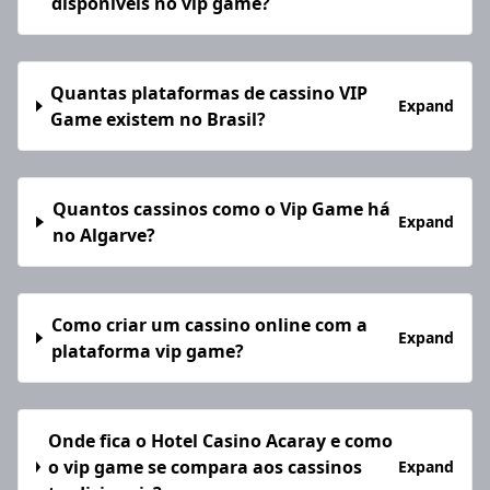
disponíveis no vip game?
Quantas plataformas de cassino VIP
Expand
Game existem no Brasil?
Quantos cassinos como o Vip Game há
Expand
no Algarve?
Como criar um cassino online com a
Expand
plataforma vip game?
Onde fica o Hotel Casino Acaray e como
o vip game se compara aos cassinos
Expand