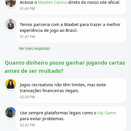
Acesse o
Maxbet Casino
direto do nosso site oficial.
01:45 PM
Temos parceria com a Maxbet para trazer a melhor
experiência de jogo ao Brasil.
01:47 PM
Ver mais respostas
Quanto dinheiro posso ganhar jogando cartas
antes de ser multado?
Jogos recreativos não têm limites, mas evite
transações financeiras ilegais.
02:30 PM
Use sempre plataformas legais como o
Vip Game
para evitar problemas.
02:32 PM