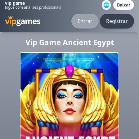
vip game
🌐
Baixar
Jogue com análises profissionais
Entrar
Registrar
Vip Game Ancient Egypt